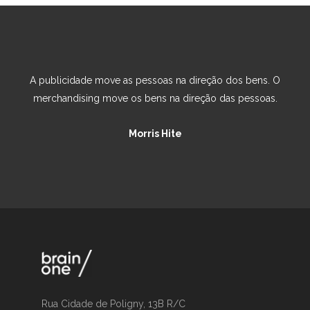
Faça do cliente o herói da sua história.
A publicidade move as pessoas na direção dos bens. O
merchandising move os bens na direção das pessoas.
Ann Handley
Morris Hite
Rua Cidade de Poligny, 13B R/C